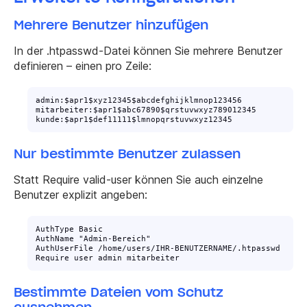
Mehrere Benutzer hinzufügen
In der .htpasswd-Datei können Sie mehrere Benutzer
definieren – einen pro Zeile:
admin:$apr1$xyz12345$abcdefghijklmnop123456

mitarbeiter:$apr1$abc67890$qrstuvwxyz789012345

kunde:$apr1$def11111$lmnopqrstuvwxyz12345
Nur bestimmte Benutzer zulassen
Statt
Require valid-user
können Sie auch einzelne
Benutzer explizit angeben:
AuthType Basic

AuthName "Admin-Bereich"

AuthUserFile /home/users/IHR-BENUTZERNAME/.htpasswd

Require user admin mitarbeiter
Bestimmte Dateien vom Schutz
ausnehmen