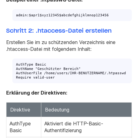
admin:$apr1$xyz12345$abcdefghijklmnop123456
Schritt 2: .htaccess-Datei erstellen
Erstellen Sie im zu schützenden Verzeichnis eine
.htaccess
-Datei mit folgendem Inhalt:
AuthType Basic

AuthName "Geschützter Bereich"

AuthUserFile /home/users/IHR-BENUTZERNAME/.htpasswd

Require valid-user
Erklärung der Direktiven:
Direktive
Bedeutung
AuthType
Aktiviert die HTTP-Basic-
Basic
Authentifizierung