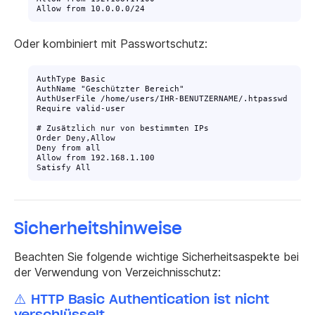
Allow from 10.0.0.0/24
Oder kombiniert mit Passwortschutz:
AuthType Basic

AuthName "Geschützter Bereich"

AuthUserFile /home/users/IHR-BENUTZERNAME/.htpasswd

Require valid-user

# Zusätzlich nur von bestimmten IPs

Order Deny,Allow

Deny from all

Allow from 192.168.1.100

Satisfy All
Sicherheitshinweise
Beachten Sie folgende wichtige Sicherheitsaspekte bei
der Verwendung von Verzeichnisschutz:
⚠️ HTTP Basic Authentication ist nicht
verschlüsselt