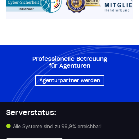
Professionelle Betreuung
für Agenturen
Agenturpartner werden
Serverstatus:
Alle Systeme sind zu 99,9% erreichbar!