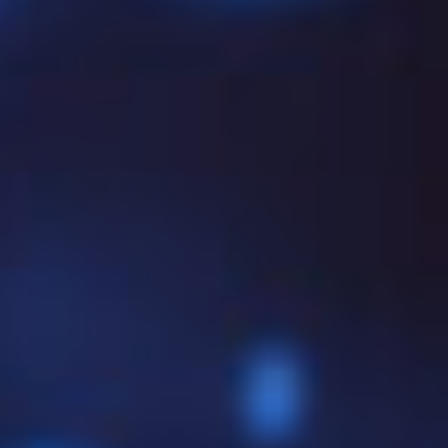
überhaupt?
Ein SSL-Zertifikat (Secure Sockets Layer bzw. heute:
TLS – Transport Layer Security) dient dazu, die
Verbindung zwischen einem Client (z. B. Browser) und
einem Server (z. B. Webserver) zu verschlüsseln.
Gleichzeitig garantiert es, dass der Server derjenige ist,
für den er sich ausgibt – und dass keine Dritten die
Verbindung manipulieren können.
Ein Zertifikat besteht aus:
Dem öffentlichen Schlüssel
(Public Key)
Informationen zum Inhaber
, Gültigkeit, Aussteller
Signatur
der ausstellenden Zertifizierungsstelle (CA)
Optional
: Zwischenzertifikate und Root-Zertifikate zur
Vertrauenskette
Doch all diese Daten müssen in einem geeigneten
Format gespeichert werden – und hier kommt es auf