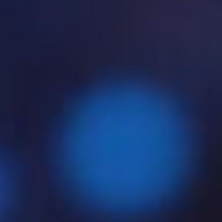
In der digitalen Welt sind
SSL-Zertifikate
ein
unverzichtbarer Bestandteil jeder sicheren
Internetverbindung. Ob für Webseiten,
Webanwendungen, E-Mail-Server oder interne
Unternehmenssysteme – SSL/TLS sorgt für
Verschlüsselung, Integrität und Authentizität
.
Doch häufig entsteht beim Umgang mit Zertifikaten
Verwirrung, wenn es um die verschiedenen
Dateiformate
geht.
Welche Datei-Endung bedeutet was? Wie
unterscheiden sich .pem, .pfx oder .p7b? Und welches
Format wird in welcher Systemumgebung benötigt?
Genau darauf geben wir in diesem Beitrag eine
umfassende Antwort – inklusive praktischer
Konvertierungshilfen.
Was ist ein SSL-Zertifikat