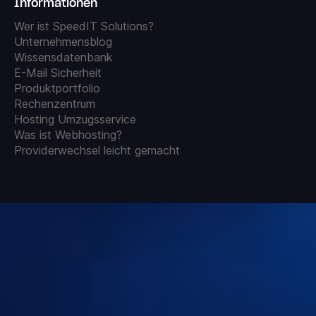
Informationen
Wer ist SpeedIT Solutions?
Unternehmensblog
Wissensdatenbank
E-Mail Sicherheit
Produktportfolio
Rechenzentrum
Hosting Umzugsservice
Was ist Webhosting?
Providerwechsel leicht gemacht
AGB
Datenschutz
Widerrufsrecht
Impressum
Zahlungsbedingungen und Bereitstellung digitaler Inhalte
Vertrag kündigen
Missbrauch / Abuse melden
Cookies
© 2009-2026 SpeedIT Solutions - Cloud-Hosting & E-Commerce
vom Profi! - Made with ❤ and ☕ in Isernhagen - Germany