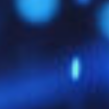
Zertifikat
Zwischenzertifikate / Zertifikatskette
Privater Schlüssel
Optional: Passwörter zur Absicherung
Das Format ist
binär codiert
, nicht direkt lesbar, aber
universell einsetzbar – insbesondere wenn das
Zertifikat samt Key und CA-Bundle auf einem System
importiert werden soll.
PFX in PEM konvertieren
Hinweis:
Einige Anwendungen – z. B. Java Keystores –
erfordern manchmal explizite Trennung der
Bestandteile (z. B. mit OpenSSL), was bei PFX leicht
möglich ist.
3. PKCS#7 (.p7b / .p7c)
Dieses Format ist ebenfalls ein
offizieller
Kryptografie-Standard
und vor allem in
Java-
Umgebungen
(Tomcat, JBoss, etc.) sowie bei