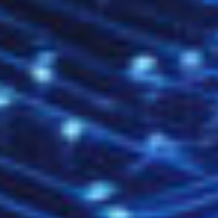
Fehlerhafte Konvertierung
: Unsachgemäß erstellte
PFX-Dateien können inkompatibel sein oder zu
Abstürzen führen.
Sicherheit beim Umgang mit
SSL-Dateien
Ein SSL-Zertifikat ist öffentlich – doch der
private
Schlüssel muss streng geschützt
werden. Achten
Sie darauf:
Niemals unverschlüsselt per E-Mail zu versenden
Keine Speicherung in geteilten Cloud-Verzeichnissen
Backup nur verschlüsselt mit starkem Passwort
Zugriffsrechte serverseitig einschränken (chmod 600)
PFX-Dateien sollten beim Export immer mit einem
sicheren Passwort
geschützt sein. Das erhöht die
Sicherheit zusätzlich und verhindert unbefugten Import
auf andere Systeme.