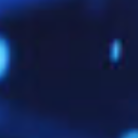
bestimmten Microsoft-Produkten gebräuchlich.
PKCS#7 speichert
ausschließlich die
Zertifikatskette
, jedoch
nicht den privaten
Schlüssel
.
Es ist entweder
Base64 (p7b)
oder
binär (p7c)
kodiert und eignet sich gut, wenn der Key bereits
separat im System vorhanden ist. Typisch ist die
Nutzung in Verbindung mit einem Java KeyStore oder
Microsoft MMC.
PEM in P7B konvertieren
Warum muss man SSL-
Zertifikate konvertieren?
Nicht jede Plattform arbeitet mit denselben Formaten.
Während Apache ein
.crt
und
.key
erwartet, nutzt ein
Windows-Server lieber
.pfx
, ein Tomcat
.p7b
. Viele CAs
stellen ihre Zertifikate in PEM aus – was häufig zu