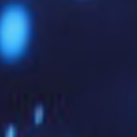
das richtige Dateiformat an.
Die wichtigsten SSL-
Zertifikat-Formate im
Überblick
Es gibt mehrere etablierte Standards, die in
unterschiedlichen Systemen und Anwendungsfällen
zum Einsatz kommen. Im Wesentlichen sind das:
1. PEM (.pem / .crt / .cer / .key)
Das
Privacy Enhanced Mail (PEM)
-Format ist eines
der am weitesten verbreiteten SSL-Formate. Es wird
hauptsächlich in
Unix- und Linux-Umgebungen
eingesetzt (Apache, NGINX, Postfix, Dovecot, etc.).
Es ist
Base64-kodiert
und in der Regel mit einem
----
-BEGIN CERTIFICATE-----
und
-----END
CERTIFICATE-----
umrahmt.