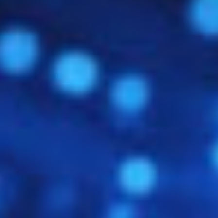
Kompatibilitätsproblemen führt.
Die Konvertierung ist technisch nicht schwer –
vorausgesetzt, man kennt die richtigen Tools und
Schritte. Meist kommt
OpenSSL
zum Einsatz. Für
häufige Fälle haben wir Ihnen eigene Schritt-für-Schritt-
Anleitungen bereitgestellt:
PEM zu PFX
PEM zu P7B
PFX zu PEM
Tools und Hilfsmittel für die
Umwandlung
Für die Umwandlung von SSL-Zertifikaten empfehlen
wir:
OpenSSL
: Der Open-Source-Standard für Kryptografie
auf der Kommandozeile
Windows-Zertifikatsspeicher (MMC)
: Für einfache