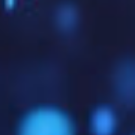
PEM-Dateien können enthalten:
Ein einzelnes Zertifikat (öffentlicher Schlüssel)
Den privaten Schlüssel
Die gesamte Zertifikatskette (CA-Zertifikate)
Wichtig:
Viele Hosting-Anbieter verlangen die PEM-
Variante bei manuellen Zertifikat-Installationen.
PEM in PKCS#12 (.pfx) konvertieren
PEM in PKCS#7 (.p7b) konvertieren
PEM in DER Format konvertieren
2. PKCS#12 (.pfx / .p12)
Das
Public-Key Cryptography Standards #12
(PKCS#12)
-Format – auch bekannt als PFX – ist
besonders beliebt in
Windows-Umgebungen
, bei
Microsoft Exchange
, IIS oder Outlook. Im Gegensatz
zu PEM kann PKCS#12
mehrere Inhalte in einer
einzigen Datei bündeln
: