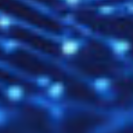
Fazit: Das richtige SSL-
Zertifikatsformat ist
entscheidend
Wer sich intensiver mit Servern, Webhosting oder
Unternehmens-IT beschäftigt, wird früher oder später
mit SSL-Zertifikaten in Berührung kommen. Die Wahl
des richtigen Formats entscheidet oft über eine
erfolgreiche Integration oder stundenlanges
Debugging.
Dank unserer Anleitungen und Konvertierungsartikel
sind Sie bestens vorbereitet, um
jede Anforderung
sicher umzusetzen
. Sollten Sie dennoch Fragen
haben, steht unser Team gern beratend zur Seite –
persönlich, kompetent und DSGVO-konform.
Jetzt mehr über unsere SSL-Produkte erfahren oder
direkt Kontakt aufnehmen.