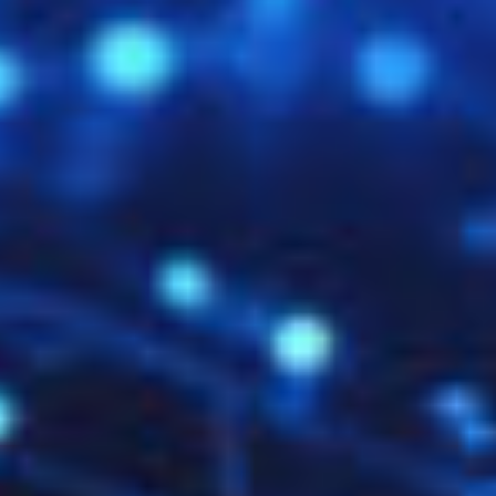
Importe/Exporte von PFX
KeyTool (Java)
: Für P7B-Importe in JKS/PKCS12
SpeedIT Online-Wissensdatenbank
: Mit konkreten
Befehlen und Beispielen aus der Praxis
Typische Fehlerquellen bei
der Zertifikatseinbindung
Trotz hochwertiger Zertifikate kann die Einbindung
fehlschlagen – oft liegt es am falschen Format oder an
fehlenden Bestandteilen:
Privater Schlüssel fehlt
: Einige CAs stellen nur das
öffentliche Zertifikat aus. Der private Key liegt lokal –
dieser darf
niemals weitergegeben werden
.
CA-Bundle nicht eingebunden
: Ohne
Zwischenzertifikate erkennen manche Browser das
Zertifikat nicht als gültig.
Falsches Format gewählt
: z. B. .pfx auf Apache oder
.pem auf Microsoft – führt zu Lesefehlern.