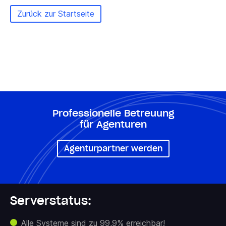
Zurück zur Startseite
Professionelle Betreuung
für Agenturen
Agenturpartner werden
Serverstatus:
Alle Systeme sind zu 99,9% erreichbar!