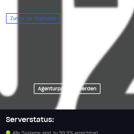
Zurück zur Startseite
Professionelle Betreuung
für Agenturen
Agenturpartner werden
Serverstatus:
Alle Systeme sind zu 99,9% erreichbar!