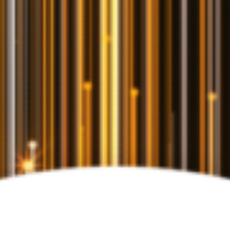
Beteilung an der Abstimmung ist ganz einfach
Für Sie ist es ganz einfach, sich online an der wichtigen
Wahl zum Webhoster 2022 zu beteiligen. Dafür sind nur
drei Schritte erforderlich:
1. Auf
https://www.hosttest.de/wahl/
in der Kategorie
Webhosting Ihren Lieblingshoster – also uns –
auswählen
2. Die Sterne-Bewertung per Mausklick abgeben und
Ihren Namen sowie die E-Mail-Adresse angeben
3. In der Mail, die Sie anschließend an diese Adresse
geschickt bekommen, bestätigen Sie Ihre Teilnahme
noch über den Link, damit Ihre Stimme auch wirklich
gilt.
Wir haben starke Mitbewerber
Letztes Jahr konnten die Webhoster-Unternehmen
lima-city, alfahosting und dogado die ersten drei Plätze