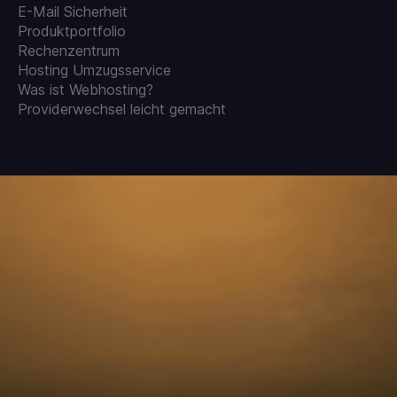
E-Mail Sicherheit
Produktportfolio
Rechenzentrum
Hosting Umzugsservice
Was ist Webhosting?
Providerwechsel leicht gemacht
AGB
Datenschutz
Widerrufsrecht
Impressum
Zahlungsbedingungen und Bereitstellung digitaler Inhalte
Vertrag kündigen
Missbrauch / Abuse melden
Cookies
© 2009-2026 SpeedIT Solutions - Cloud-Hosting & E-Commerce
vom Profi! - Made with ❤ and ☕ in Isernhagen - Germany
* Preis inkl. deutscher MwSt. der Gesamtpreis ist abhängig vom
Mehrwertsteuersatz des Lieferlandes.