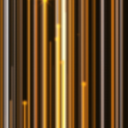
Der informative Online-Dienst HOSTtest.de hilft bei der
Wahl des richtigen Hosting-Anbieters und vergibt nun
schon zum 8. Mal die jährliche Auszeichnung
„
Webhoster des Jahres
“, die natürlich sehr begehrt
ist. Unsere Aufregung ist groß, denn wir stehen diesmal
als Kandidat zur Wahl und würden uns natürlich über
Ihre Stimme bzw. Ihre fünf Sterne für uns freuen.
Für die Teilnehmer an der Wahl des Publikumspreises
werden wie jedes Jahr wieder tolle Preise verlost, die
von Sponsoren dafür gestiftet wurden. Der
Gesamtwert der Preise beläuft sich auf 3.700 EUR.
Darunter sind sechs Reisegutscheine sowie zwei
Gutscheine für ein Fahrrad. Auch gemeinnützige
Organisationen werden mit über 4.000 EUR
unterstützt, was ein zusätzlicher positiver Effekt ist.
Machen Sie also unbedingt mit!