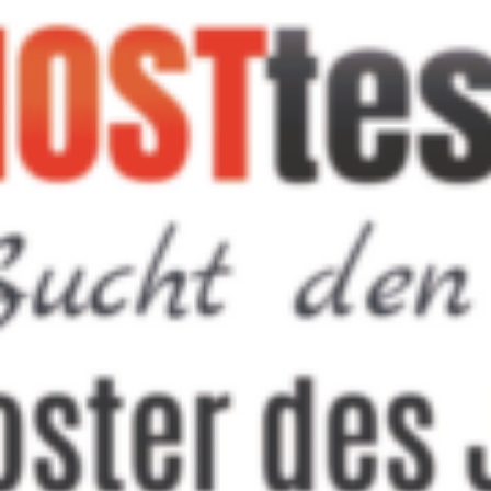
belegen. Diese Gewinner sind auch diesmal wieder in
der Kategorie Webhosting kandidiert, so dass wir es
mit starken Mitbewerbern zu tun haben. Insgesamt
gibt es bei der Wahl neun Kategorien, nämlich
Webhosting, Domains, VServer, Root-Server,
Managed-Server, Shop-Hosting, CMS-Hosting,
Exchange Hosting, Colocation und Cloud Server.
Der Titel „Webhoster des Jahres 2022“ wäre für uns ein
riesiger Erfolg und eine erfreuliche Bestätigung unserer
täglichen Arbeit. Schließlich ist so ein Publikumspreis
etwas ganz Besonderes, denn keine Fachleute,
sondern die direkte Kundschaft steht mit ihrer Meinung
zu Hosting-Anbietern im Vordergrund. Die Befragung
von HOSTtest ist renommiert und hat somit eine
wichtige Bedeutung für die gesamte Webhosting-
Branche, in der die Leistung und Kundenzufriedenheit
zählen sollten. Teilen Sie also Ihre Meinung mit und
stimmen Sie bis zum 16. Oktober 2022 ab! Die kurze
Abstimmung kostet Sie kaum Zeit und kann alles
entscheiden.