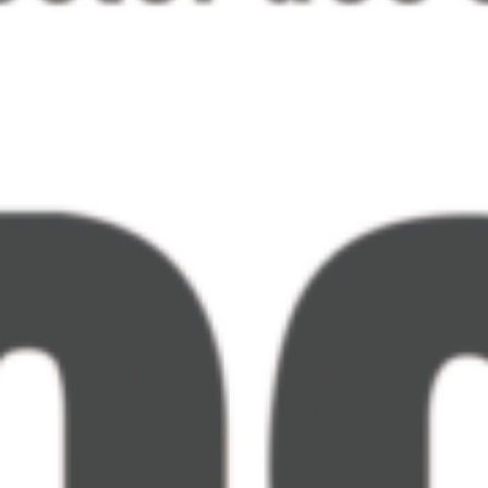
Die Spannung ist groß
An der Wahl können alle Besucher der Webseite
hosttest.de teilnehmen, die bereits Erfahrungen mit
Hosting-Anbietern gemacht haben und diese gerne
teilen möchten. Mehr als 12.000 Personen machen
jedes Jahr bei dieser wichtigen Abstimmung mit.
Nominiert ist jeweils eine bestimmte Anbieterzahl für
jede Kategorie. Unter diesen Kandidaten können Sie
dann Ihre persönliche Wahl treffen. Jede Stimme für
SpeedIT Solutions
(
https://www.hosttest.de/wahl/speedit-solutions
)
zählt, denn die Konkurrenz hat ebenso ihre
Unterstützung … Wir sind natürlich jetzt schon ziemlich
neugierig, wie die Abstimmung verlaufen wird.
Vorab schon einmal vielen lieben Dank für Ihre
Aufmerksamkeit und Ihre Stimme! Wir wünschen allen,
die teilnehmen, natürlich auch viel Glück dabei, einen
der vielversprechenden Preise zu ergattern.