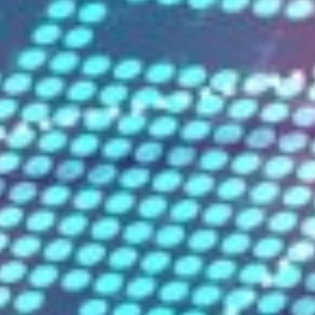
senkt. Unser CDN-Angebot ist darauf ausgerichtet, die
Ladezeiten Ihrer Webseite erheblich zu reduzieren, die
Benutzererfahrung zu verbessern und letztendlich Ihren
Online-Erfolg zu steigern.
Unsere CDN-Lösung: Entwickelt
für Performance
Unser CDN-Angebot zeichnet sich durch eine Reihe
von Features aus, die speziell für die Optimierung Ihrer
Online-Präsenz entwickelt wurden:
Globale Reichweite:
Mit Servern an strategischen
Standorten weltweit sorgen wir für minimale
Latenzzeiten, unabhängig davon, wo Ihre Benutzer
sich befinden.
Höhere Verfügbarkeit und Zuverlässigkeit:
Durch
die Verteilung des Datenverkehrs auf mehrere Server
verringert sich das Risiko von Ausfallzeiten, selbst bei
hohem Besucheraufkommen oder Serverproblemen.
Verbesserte Sicherheit:
Zusätzlich zum