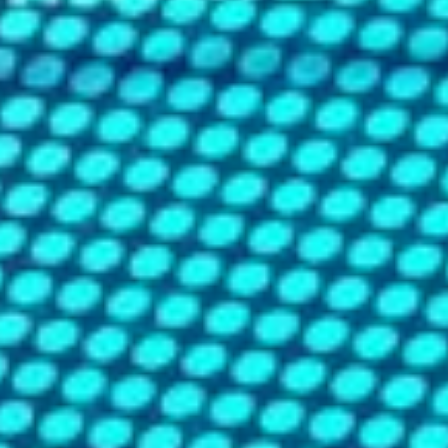
Kontrolle darüber, welche Kontinente oder spezifische
Länder durch unser CDN bedient werden, indem Sie
einzelne Regionen aktivieren oder deaktivieren können.
Diese Anpassungsmöglichkeit ermöglicht es Ihnen,
Ressourcen effizient zu nutzen und die CDN-Leistung
genau dort zu konzentrieren, wo Ihre Kunden sitzen.
Ob Sie eine globale Reichweite anstreben oder sich auf
bestimmte Schlüsselmärkte fokussieren möchten, unser
CDN passt sich Ihren geschäftlichen Anforderungen an
und unterstützt Sie dabei, eine nahtlose und schnelle
Webpräsenz zu bieten.
Des weiteren bieten wir die Option an, nur
Rechenzentren innerhalb der EU zu nutzen um den
Datenschutz zu erhöhen und die Daten nicht außerhalb
der EU zu speichern. Dieses kann aber zu erhöhten
Ladezeiten außerhalb der EU führen.
Warum unser CDN wählen?
Unsere Kunden wählen uns nicht nur wegen unserer