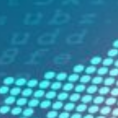
die Aufmerksamkeit und Zufriedenheit der Nutzer,
indem es die Ladezeiten verkürzt und eine reibungslose
Benutzererfahrung schafft, welche Besucher möglichst
in treue Kunden verwandelt.
Warum ein CDN
unverzichtbar ist
Ein CDN verteilt Ihre Webinhalte über ein Netzwerk
von Servern weltweit. Wenn ein Benutzer Ihre Website
besucht, wird er automatisch mit dem Server
verbunden, der ihm geografisch am nächsten liegt. Dies
verringert die Zeit, die benötigt wird, um Daten von
Ihrem Server zum Benutzer zu übertragen, was zu
schnelleren Ladezeiten führt. In der heutigen
schnelllebigen Online-Welt erwarten Benutzer, dass
Webseiten in weniger als zwei Sekunden laden. Studien
zeigen, dass jede Verzögerung beim Laden der Seite
die Absprungrate erhöht und die Konversionsraten