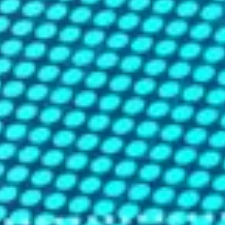
Seite. Die Inhalte Ihrer Website werden im Voraus auf
diesen Servern gespeichert (gecacht), sodass sie
sofort verfügbar sind, wenn sie angefordert werden.
Dieses intelligente Routing gewährleistet, dass alle
Benutzer, unabhängig von ihrem geografischen
Standort, ein optimales Website-Erlebnis genießen.
Ansonsten müsste beispielsweise ein Nutzer aus
Südamerika erst die Verbindung zu unseren Servern in
Frankfurt aufbauen und darüber die Bilder und Videos
herunterladen. Aufgrund der Distanz kann dieses unter
Umständen sehr lange dauern. Mit einem CDN
umgehen Sie dieses, indem die Inhalte aus
Rechenzentren aus beispielsweise Südamerika
ausgeliefert werden.
Konfiguration & Umsetzung
Wir bieten eine vollständig konfigurierbare CDN-Lösung
an, die Ihnen die Flexibilität gibt, Dienste nach
geografischen Regionen zu spezifizieren. Sie haben die