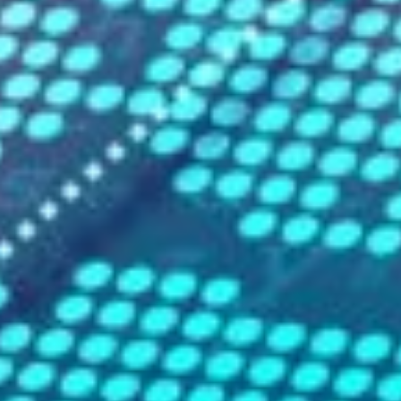
Leistungsvorteil bietet unser CDN auch
Schutzmaßnahmen gegen DDoS-Angriffe, indem es
den Datenverkehr filtert und verdächtige Aktivitäten
blockiert, bevor sie Ihre Website erreichen.
Einfache Integration und Management:
Wir
verstehen, dass nicht jeder ein IT-Experte ist. Deshalb
ist unser CDN so konzipiert, dass es einfach zu
implementieren und zu verwalten ist, ohne dass
komplexe Konfigurationen erforderlich sind.
Technische Hintergründe
zum CDN
Wenn beispielsweise ein Nutzer aus dem Ausland Ihre
Website aufruft, erfolgt die Auslieferung der Inhalte
über das dem Nutzerstandort am nächsten gelegene
Datenzentrum in dem globalen Netzwerk des CDN
Providers. Dieser Prozess minimiert die
Übertragungsdistanz der Daten, reduziert die Latenz
und sorgt für eine schnellere Ladegeschwindigkeit der