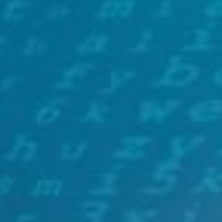
Auf modernen Webseiten kommt es mehr denn je auf
Geschwindigkeit an. Eine Website, die sich blitzschnell
lädt, ist nicht nur ein Zeichen für technische Exzellenz,
sondern auch ein stiller Botschafter für die
Nutzerfreundlichkeit. Entsprechend entscheidend ist
die Performance Ihrer Website für den Erfolg Ihres
Online-Business. Deshalb haben wir unser Premium
CDN-Angebot eingeführt, welches darauf abzielt, Ihre
Webinhalte möglichst schnell zu Ihren Benutzern zu
bringen, während es gleichzeitig ein hohes Maß an
Sicherheit bewahrt.
Ihre Besucher erwarten von der Website, dass Seiten
praktisch gesehen sofort laden. Jede Sekunde
Verzögerung kann bedeuten, dass potenzielle Kunden
abspringen und zu einem Konkurrenten wechseln.
Unser CDN ist eine sinnvolle Ergänzung im Kampf um