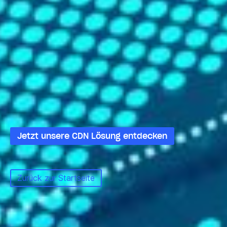
fortschrittlichen Technologie, sondern auch wegen
unseres Engagements für exzellenten Service. Wir
stehen Ihnen mit Rat und Tat zur Seite, um
sicherzustellen, dass Ihre CDN-Integration reibungslos
verläuft und Sie die bestmöglichen Ergebnisse erzielen.
Ein schnelles und sicheres Online-Erlebnis ist in der
heutigen digitalen Wirtschaft unerlässlich. Mit unserem
CDN-Angebot können Sie sich darauf verlassen, dass
Ihre Website nicht nur den Erwartungen Ihrer Nutzer
entspricht, sondern diese sogar übertrifft.
Jetzt unsere CDN Lösung entdecken
Zurück zur Startseite