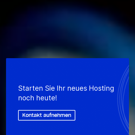
Starten Sie Ihr neues Hosting
noch heute!
Kontakt aufnehmen