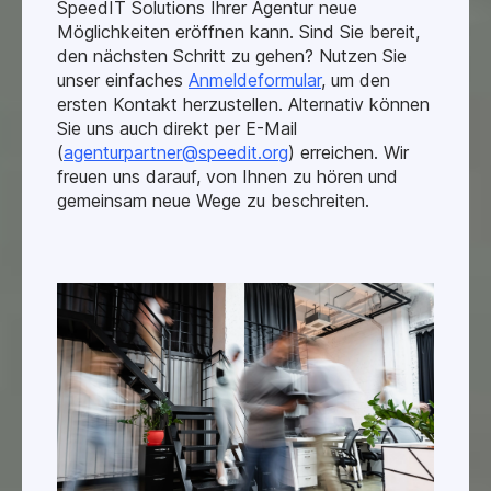
SpeedIT Solutions Ihrer Agentur neue
Möglichkeiten eröffnen kann. Sind Sie bereit,
den nächsten Schritt zu gehen? Nutzen Sie
unser einfaches
Anmeldeformular
, um den
ersten Kontakt herzustellen. Alternativ können
Sie uns auch direkt per E-Mail
(
agenturpartner@speedit.org
) erreichen. Wir
freuen uns darauf, von Ihnen zu hören und
gemeinsam neue Wege zu beschreiten.