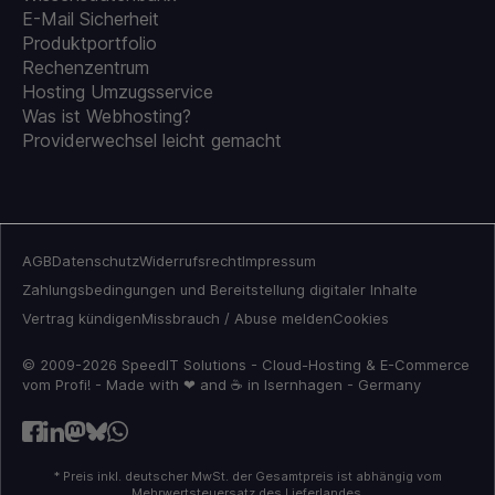
E-Mail Sicherheit
Produktportfolio
Rechenzentrum
Hosting Umzugsservice
Was ist Webhosting?
Providerwechsel leicht gemacht
AGB
Datenschutz
Widerrufsrecht
Impressum
Zahlungsbedingungen und Bereitstellung digitaler Inhalte
Vertrag kündigen
Missbrauch / Abuse melden
Cookies
© 2009-2026 SpeedIT Solutions - Cloud-Hosting & E-Commerce
vom Profi! - Made with ❤ and ☕ in Isernhagen - Germany
* Preis inkl. deutscher MwSt. der Gesamtpreis ist abhängig vom
Mehrwertsteuersatz des Lieferlandes.